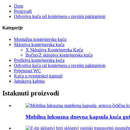
Dom
Proizvodi
Odvojiva kuća od kontejnera s ravnim pakiranjem
Kategorije
Montažna kontejnerska kuća
Sklopiva kontejnerska kuća
X Sklopiva Kontejnerska Kuća
Bočno/Z sklopiva kontejnerska kuća
Proširiva kontejnerska kuća
Odvojiva kuća od kontejnera s ravnim pakiranjem
Prijenosni WC
Kuća u svemirskoj kapsuli
Jabukova kabina
Istaknuti proizvodi
Mobilna luksuzna dnevna kapsula kuća gotov