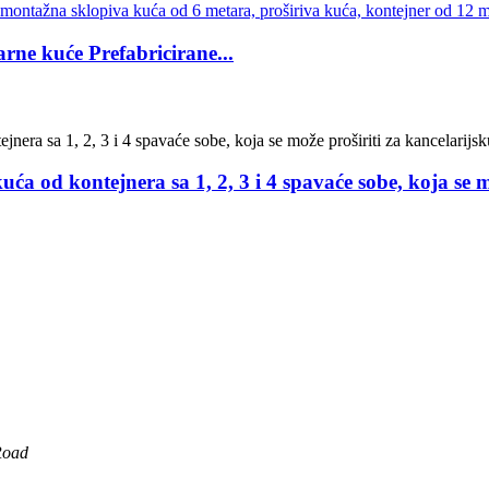
ne kuće Prefabricirane...
od kontejnera sa 1, 2, 3 i 4 spavaće sobe, koja se mo
Road