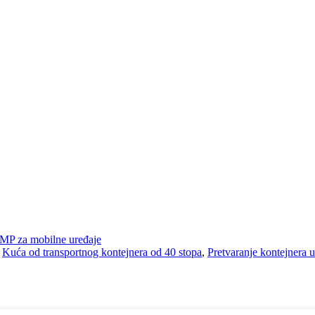
MP za mobilne uređaje
,
Kuća od transportnog kontejnera od 40 stopa
,
Pretvaranje kontejnera