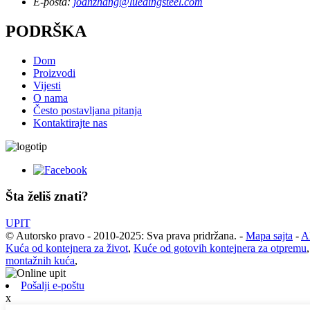
E-pošta:
joanzhang@luedingsteel.com
PODRŠKA
Dom
Proizvodi
Vijesti
O nama
Često postavljana pitanja
Kontaktirajte nas
Šta želiš znati?
UPIT
© Autorsko pravo - 2010-2025: Sva prava pridržana.
-
Mapa sajta
-
A
Kuća od kontejnera za život
,
Kuće od gotovih kontejnera za otpremu
montažnih kuća
,
Pošalji e-poštu
x