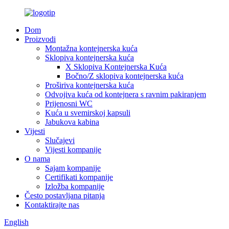
Dom
Proizvodi
Montažna kontejnerska kuća
Sklopiva kontejnerska kuća
X Sklopiva Kontejnerska Kuća
Bočno/Z sklopiva kontejnerska kuća
Proširiva kontejnerska kuća
Odvojiva kuća od kontejnera s ravnim pakiranjem
Prijenosni WC
Kuća u svemirskoj kapsuli
Jabukova kabina
Vijesti
Slučajevi
Vijesti kompanije
O nama
Sajam kompanije
Certifikati kompanije
Izložba kompanije
Često postavljana pitanja
Kontaktirajte nas
English