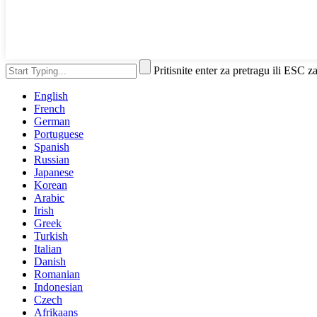
Pritisnite enter za pretragu ili ESC z
English
French
German
Portuguese
Spanish
Russian
Japanese
Korean
Arabic
Irish
Greek
Turkish
Italian
Danish
Romanian
Indonesian
Czech
Afrikaans